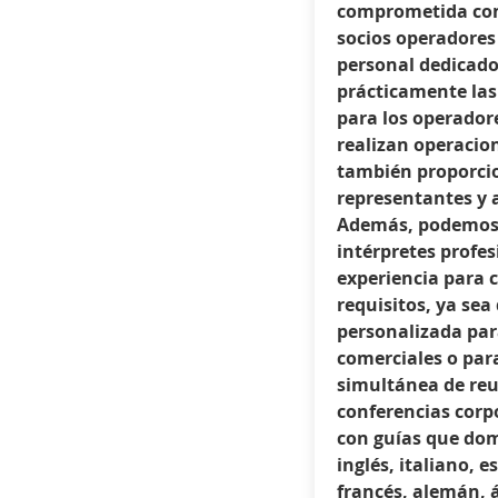
comprometida con 
socios operadores 
personal dedicado
prácticamente las 
para los operadore
realizan operacion
también proporc
representantes y a
Además, podemos
intérpretes profe
experiencia para 
requisitos, ya sea
personalizada par
comerciales o par
simultánea de reu
conferencias corp
con guías que do
inglés, italiano, 
francés, alemán, 